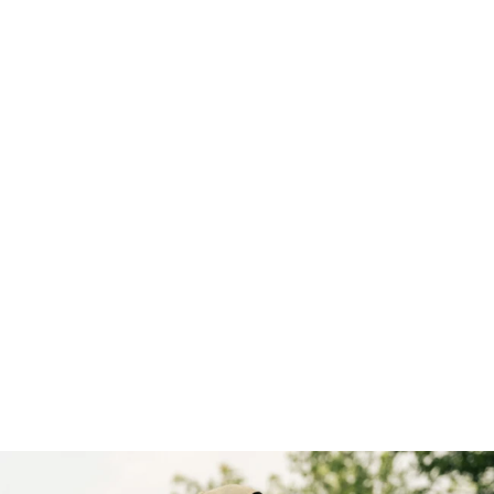
NOUVEAU
NOUVEAU
15
2
SORBET ORANGE-
SORBET TROPICAL
FRAMBOISE
$65.99 CAD
$65.99 CAD